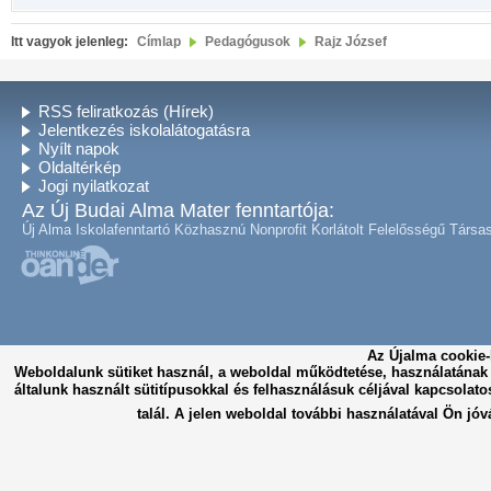
Itt vagyok jelenleg:
Címlap
Pedagógusok
Rajz József
RSS feliratkozás (Hírek)
Jelentkezés iskolalátogatásra
Nyílt napok
Oldaltérkép
Jogi nyilatkozat
Az Új Budai Alma Mater fenntartója:
Új Alma Iskolafenntartó Közhasznú Nonprofit Korlátolt Felelősségű Társa
Az Újalma cookie-
Weboldalunk sütiket használ, a weboldal működtetése, használatána
általunk használt sütitípusokkal és felhasználásuk céljával kapcsolato
talál. A jelen weboldal további használatával Ön jóv