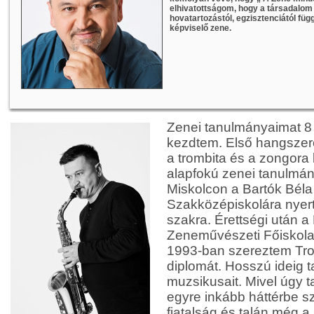
elhivatottságom, hogy a társadalom 
hovatartozástól, egzisztenciától függ
képviselő zene.
Zenei tanulmányaimat 
kezdtem. Első hangszere
a trombita és a zongora 
alapfokú zenei tanulmá
Miskolcon a Bartók Bél
Szakközépiskolára nyert
szakra. Érettségi után a
Zeneművészeti Főiskola
1993-ban szereztem Tro
diplomát. Hosszú ideig t
muzsikusait. Mivel úgy 
egyre inkább háttérbe sz
fiatalság és talán még a