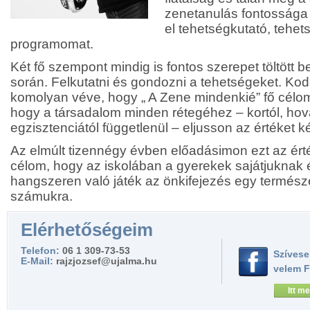
zenetanulás fontossága 
el tehetségkutató, tehe
programomat.
Két fő szempont mindig is fontos szerepet töltöt
során. Felkutatni és gondozni a tehetségeket. Kod
komolyan véve, hogy „ A Zene mindenkié” fő célom
hogy a társadalom minden rétegéhez – kortól, hova
egzisztenciától függetlenül – eljusson az értéket k
Az elmúlt tizennégy évben előadásimon ezt az ért
célom, hogy az iskolában a gyerekek sajátjuknak 
hangszeren való játék az önkifejezés egy termész
számukra.
Elérhetőségeim
Telefon:
06 1 309-73-53
Szívese
E-Mail:
rajzjozsef@ujalma.hu
velem 
Itt me