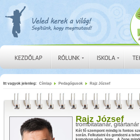
Itt vagyok jelenleg:
Címlap
Pedagógusok
Rajz József
Rajz József
trombitatanár, gitártanár
Két fő szempont mindig is fontos s
során. Felkutatni és gondozni a tehe
komolyan véve, hogy „ A Zene mind