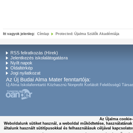
Itt vagyok jelenleg:
Címlap
Protected: Újalma Szülők Akadémiája
RSS feliratkozás (Hírek)
Jelentkezés iskolalátogatásra
Nyílt napok
Oldaltérkép
Jogi nyilatkozat
Az Új Budai Alma Mater fenntartója:
Új Alma Iskolafenntartó Közhasznú Nonprofit Korlátolt Felelősségű Társa
Az Újalma cookie-
Weboldalunk sütiket használ, a weboldal működtetése, használatána
általunk használt sütitípusokkal és felhasználásuk céljával kapcsolato