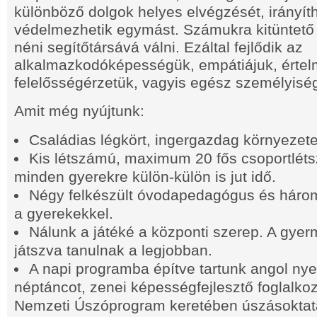
különböző dolgok helyes elvégzését, irányíth
védelmezhetik egymást. Számukra kitüntető 
néni segítőtársává válni. Ezáltal fejlődik az
alkalmazkodóképességük, empátiájuk, értel
felelősségérzetük, vagyis egész személyisé
Amit még nyújtunk:
Családias légkört, ingergazdag környezete
Kis létszámú, maximum 20 fős csoportléts
minden gyerekre külön-külön is jut idő.
Négy felkészült óvodapedagógus és három
a gyerekekkel.
Nálunk a játéké a központi szerep. A gye
játszva tanulnak a legjobban.
A napi programba építve tartunk angol nye
néptáncot, zenei képességfejlesztő foglalkoz
Nemzeti Úszóprogram keretében úszásoktat