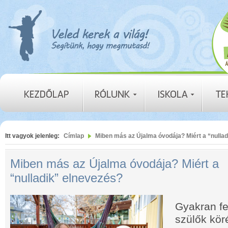
Itt vagyok jelenleg:
Címlap
Miben más az Újalma óvodája? Miért a “nulla
Miben más az Újalma óvodája? Miért a
“nulladik” elnevezés?
Gyakran fe
szülők kör