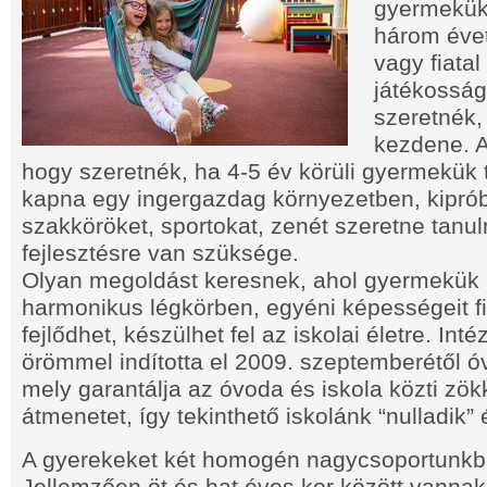
gyermekük 
három éve
vagy fiatal
játékossá
szeretnék,
kezdene. Az
hogy szeretnék, ha 4-5 év körüli gyermekük t
kapna egy ingergazdag környezetben, kipró
szakköröket, sportokat, zenét szeretne tanul
fejlesztésre van szüksége.
Olyan megoldást keresnek, ahol gyermekük 
harmonikus légkörben, egyéni képességeit 
fejlődhet, készülhet fel az iskolai életre. I
örömmel indította el 2009. szeptemberétől óv
mely garantálja az óvoda és iskola közti z
átmenetet, így tekinthető iskolánk “nulladik
A gyerekeket két homogén nagycsoportunkba