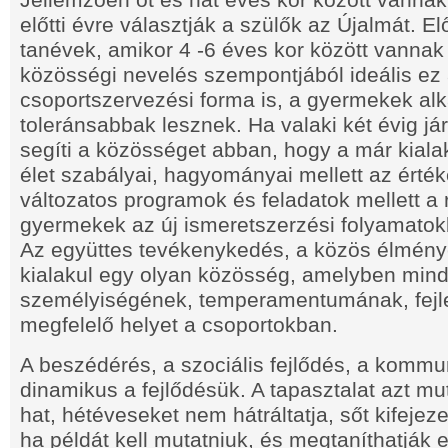
Jellemzően öt és hat éves kor között vannak,
előtti évre választják a szülők az Újalmát. E
tanévek, amikor 4 -6 éves kor között vannak
közösségi nevelés szempontjából ideális ez
csoportszervezési forma is, a gyermekek a
toleránsabbak lesznek. Ha valaki két évig já
segíti a közösséget abban, hogy a már kialak
élet szabályai, hagyományai mellett az érték
változatos programok és feladatok mellett a
gyermekek az új ismeretszerzési folyamatok
Az együttes tevékenykedés, a közös élmény
kialakul egy olyan közösség, amelyben mind
személyiségének, temperamentumának, fejlet
megfelelő helyet a csoportokban.
A beszédérés, a szociális fejlődés, a kommun
dinamikus a fejlődésük. A tapasztalat azt mut
hat, hétéveseket nem hátráltatja, sőt kifejeze
ha példát kell mutatniuk, és megtaníthatjá