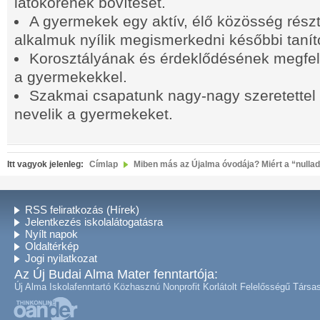
látókörének bővítését.
A gyermekek egy aktív, élő közösség rész
alkalmuk nyílik megismerkedni későbbi tanító
Korosztályának és érdeklődésének megfel
a gyermekekkel.
Szakmai csapatunk nagy-nagy szeretettel 
nevelik a gyermekeket.
Itt vagyok jelenleg:
Címlap
Miben más az Újalma óvodája? Miért a “nulla
RSS feliratkozás (Hírek)
Jelentkezés iskolalátogatásra
Nyílt napok
Oldaltérkép
Jogi nyilatkozat
Az Új Budai Alma Mater fenntartója:
Új Alma Iskolafenntartó Közhasznú Nonprofit Korlátolt Felelősségű Társa