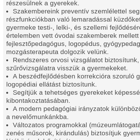
részesülnek a gyerekek.
Szakembereink preventív szemlélettel segí
részfunkciókban való lemaradással küzdőket
gyermeke testi-, lelki-, és szellemi fejlődésér
értelemben vett óvodai szakemberek mellett
fejlesztőpedagógus, logopédus, gyógypeda
mozgásterapeuta dolgozik velünk.
Rendszeres orvosi vizsgálatot biztosítunk,
szűrővizsgálatra visszük a gyermekeket.
A beszédfejlődésben korrekcióra szoruló
logopédiai ellátást biztosítunk.
Segítjük a tehetséges gyerekeket képessé
kibontakoztatásában.
A modern pedagógiai irányzatok különböző
a nevelőmunkánkba.
Változatos programokkal (múzeumlátogatá
zenés műsorok, kirándulás) biztosítjuk gyer