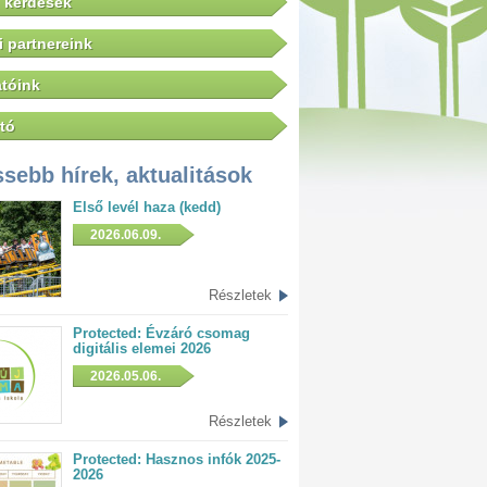
 kérdések
 partnereink
tóink
tó
ssebb hírek, aktualitások
Első levél haza (kedd)
2026.06.09.
Részletek
Protected: Évzáró csomag
digitális elemei 2026
2026.05.06.
Részletek
Protected: Hasznos infók 2025-
2026