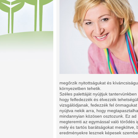
megőrzik nyitottságukat és kíváncsiságu
környezetben tehetik.
Széles palettáját nyújtjuk tantervünkben
hogy felfedezzék és élvezzék tehetségüke
vizsgálódjanak, fedezzék fel önmagukat 
nyújtva nekik arra, hogy megtapasztalha
mindannyian közösen osztozunk. Ez ad 
megteremti az egymással való törődés igé
mély és tartós barátságokat megkötve, b
eredményekre lesznek képesek szembené