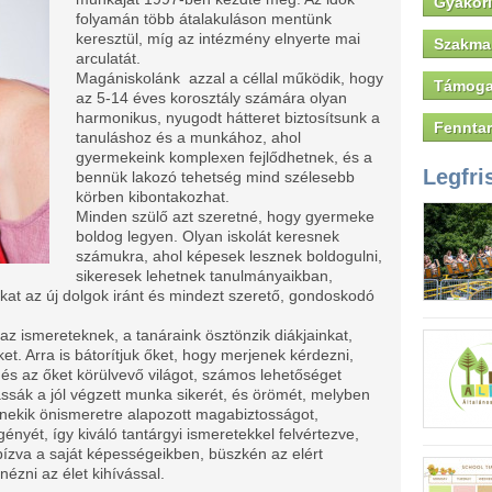
Gyakori
folyamán több átalakuláson mentünk
keresztül, míg az intézmény elnyerte mai
Szakmai
arculatát.
Magániskolánk azzal a céllal működik, hogy
Támoga
az 5-14 éves korosztály számára olyan
harmonikus, nyugodt hátteret biztosítsunk a
Fenntar
tanuláshoz és a munkához, ahol
gyermekeink komplexen fejlődhetnek, és a
Legfri
bennük lakozó tehetség mind szélesebb
körben kibontakozhat.
Minden szülő azt szeretné, hogy gyermeke
boldog legyen. Olyan iskolát keresnek
számukra, ahol képesek lesznek boldogulni,
sikeresek lehetnek tanulmányaikban,
kat az új dolgok iránt és mindezt szerető, gondoskodó
 az ismereteknek, a tanáraink ösztönzik diákjainkat,
t. Arra is bátorítjuk őket, hogy merjenek kérdezni,
és az őket körülvevő világot, számos lehetőséget
ssák a jól végzett munka sikerét, és örömét, melyben
nekik önismeretre alapozott magabiztosságot,
nyét, így kiváló tantárgyi ismeretekkel felvértezve,
ízva a saját képességeikben, büszkén az elért
zni az élet kihívással.