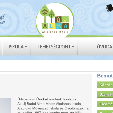
Bemut
Köszön
Szemlé
Üdvözölöm Önöket iskolánk honlapján.
Az Új Budai Alma Mater Általános Iskola,
Eredmé
Alapfokú Művészeti Iskola és Óvoda szakmai
munkáját 1997-ben kezdte meg. Az idők