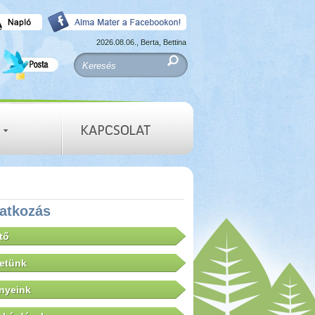
2026.08.06., Berta, Bettina
atkozás
tő
letünk
nyeink