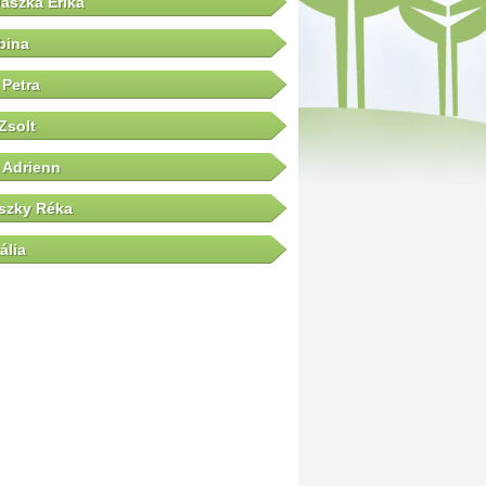
Jászka Erika
bina
Petra
Zsolt
 Adrienn
szky Réka
ália