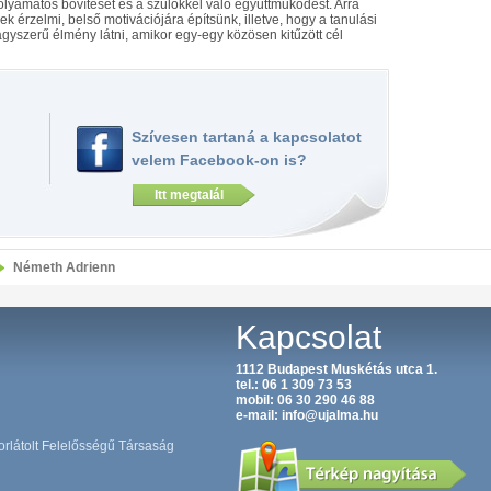
olyamatos bővítését és a szülőkkel való együttműködést. Arra
 érzelmi, belső motivációjára építsünk, illetve, hogy a tanulási
yszerű élmény látni, amikor egy-egy közösen kitűzött cél
Szívesen tartaná a kapcsolatot
velem Facebook-on is?
Itt megtalál
Németh Adrienn
Kapcsolat
1112 Budapest Muskétás utca 1.
tel.:
06 1 309 73 53
mobil:
06 30 290 46 88
e-mail:
info@ujalma.hu
orlátolt Felelősségű Társaság