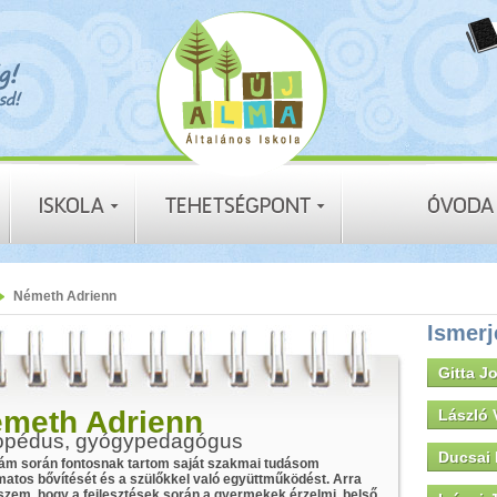
Németh Adrienn
Ismerj
Gitta J
meth Adrienn
László 
opédus, gyógypedagógus
Ducsai 
m során fontosnak tartom saját szakmai tudásom
matos bővítését és a szülőkkel való együttműködést. Arra
szem, hogy a fejlesztések során a gyermekek érzelmi, belső