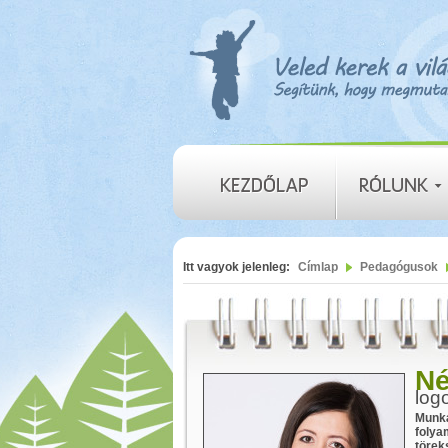
Itt vagyok jelenleg:
Címlap
Pedagógusok
Né
log
Munká
folya
törek