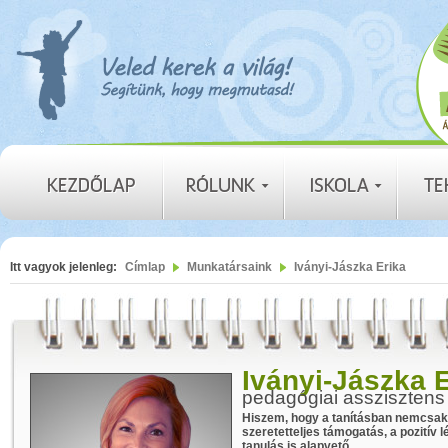
Itt vagyok jelenleg:
Címlap
Munkatársaink
Iványi-Jászka Erika
Iványi-Jászka 
pedagógiai asszisztens
Hiszem, hogy a tanításban nemcsak 
szeretetteljes támogatás, a pozitív 
tanulás is alapvető.