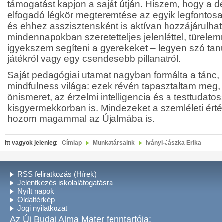
támogatást kapjon a saját útján. Hiszem, hogy a d
elfogadó légkör megteremtése az egyik legfontosa
és ehhez asszisztensként is aktívan hozzájárulhat
mindennapokban szeretetteljes jelenléttel, türele
igyekszem segíteni a gyerekeket – legyen szó tanu
játékról vagy egy csendesebb pillanatról.
Saját pedagógiai utamat nagyban formálta a tánc, 
mindfulness világa: ezek révén tapasztaltam meg,
önismeret, az érzelmi intelligencia és a testtudat
kisgyermekkorban is. Mindezeket a szemléleti ér
hozom magammal az Újalmába is.
Itt vagyok jelenleg:
Címlap
Munkatársaink
Iványi-Jászka Erika
RSS feliratkozás (Hírek)
Jelentkezés iskolalátogatásra
Nyílt napok
Oldaltérkép
Jogi nyilatkozat
Az Új Budai Alma Mater fenntartója: