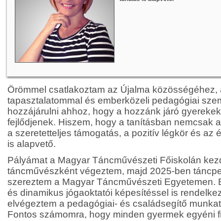
Örömmel csatlakoztam az Újalma közösségéhez, 
tapasztalatommal és emberközeli pedagógiai szeml
hozzájárulni ahhoz, hogy a hozzánk járó gyereke
fejlődjenek. Hiszem, hogy a tanításban nemcsak az
a szeretetteljes támogatás, a pozitív légkör és az
is alapvető.
Pályámat a Magyar Táncművészeti Főiskolán kez
táncművészként végeztem, majd 2025-ben táncpe
szereztem a Magyar Táncművészeti Egyetemen. E
és dinamikus jógaoktatói képesítéssel is rendelke
elvégeztem a pedagógiai- és családsegítő munkat
Fontos számomra, hogy minden gyermek egyéni f