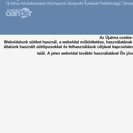
Új Alma Iskolafenntartó Közhasznú Nonprofit Korlátolt Felelősségű Társa
Az Újalma cookie-
Weboldalunk sütiket használ, a weboldal működtetése, használatána
általunk használt sütitípusokkal és felhasználásuk céljával kapcsolato
talál. A jelen weboldal további használatával Ön jóv