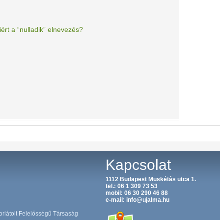
rt a “nulladik” elnevezés?
Kapcsolat
1112 Budapest Muskétás utca 1.
tel.:
06 1 309 73 53
mobil:
06 30 290 46 88
e-mail:
info@ujalma.hu
orlátolt Felelősségű Társaság