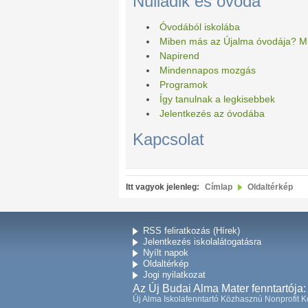
Nulladik és óvoda
Óvodából iskolába
Miben más az Újalma óvodája? Mié
Napirend
Mindennapos mozgás
Programok
Így tanulnak a legkisebbek
Jelentkezés az óvodába
Kapcsolat
Itt vagyok jelenleg:
Címlap
Oldaltérkép
RSS feliratkozás (Hírek)
Jelentkezés iskolalátogatásra
Nyílt napok
Oldaltérkép
Jogi nyilatkozat
Az Új Budai Alma Mater fenntartója:
Új Alma Iskolafenntartó Közhasznú Nonprofit K