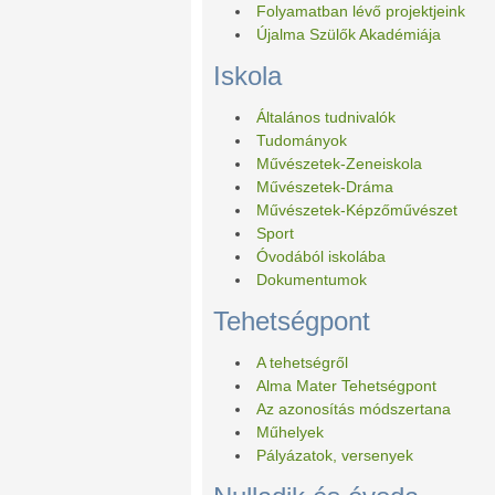
Folyamatban lévő projektjeink
Újalma Szülők Akadémiája
Iskola
Általános tudnivalók
Tudományok
Művészetek-Zeneiskola
Művészetek-Dráma
Művészetek-Képzőművészet
Sport
Óvodából iskolába
Dokumentumok
Tehetségpont
A tehetségről
Alma Mater Tehetségpont
Az azonosítás módszertana
Műhelyek
Pályázatok, versenyek