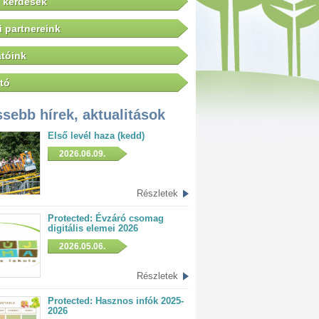
 kérdések
 partnereink
tóink
tó
ssebb hírek, aktualitások
Első levél haza (kedd)
2026.06.09.
Részletek
Protected: Évzáró csomag
digitális elemei 2026
2026.05.06.
Részletek
Protected: Hasznos infók 2025-
2026