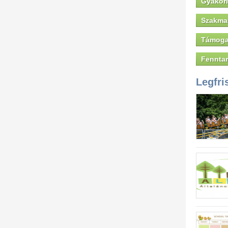
Gyakori
Szakmai
Támoga
Fenntar
Legfri