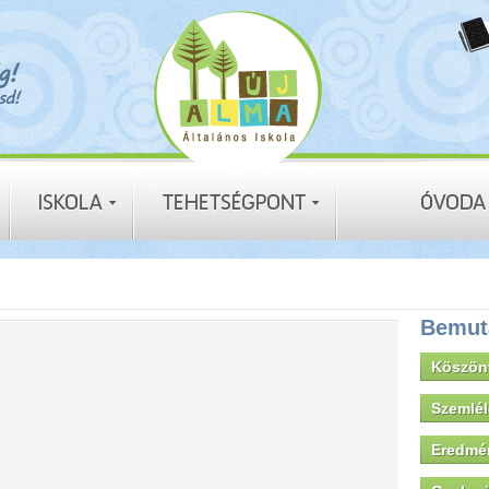
Bemut
Köszön
Szemlé
Eredmé