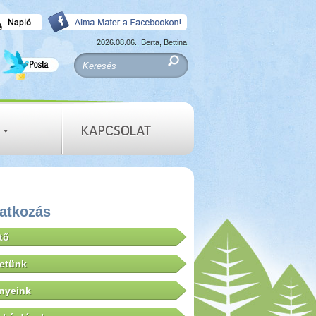
2026.08.06., Berta, Bettina
atkozás
tő
letünk
nyeink