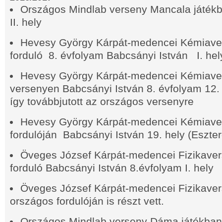
Országos Mindlab verseny Mancala játé
II. hely
Hevesy György Kárpát-medencei Kémiaver
forduló 8. évfolyam Babcsányi István I. hel
Hevesy György Kárpát-medencei Kémiave
versenyen Babcsányi István 8. évfolyam 12. h
így továbbjutott az országos versenyre
Hevesy György Kárpát-medencei Kémiave
fordulóján Babcsányi István 19. hely (Eszte
Öveges József Kárpát-medencei Fizikavers
forduló Babcsányi István 8.évfolyam I. hely
Öveges József Kárpát-medencei Fizikave
országos fordulóján is részt vett.
Országos Mindlab verseny Dáma játékban 