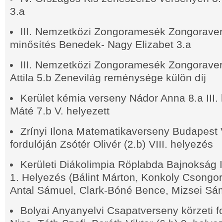
3.a
III. Nemzetközi Zongoramesék Zongorave
minősítés Benedek- Nagy Elizabet 3.a
III. Nemzetközi Zongoramesék Zongorave
Attila 5.b Zenevilág reménysége külön díj
Kerület kémia verseny Nádor Anna 8.a III.
Máté 7.b V. helyezett
Zrínyi Ilona Matematikaverseny Budapest V
fordulóján Zsótér Olivér (2.b) VIII. helyezés
Kerületi Diákolimpia Röplabda Bajnokság 
1. Helyezés (Bálint Márton, Konkoly Csongo
Antal Sámuel, Clark-Bóné Bence, Mizsei Sá
Bolyai Anyanyelvi Csapatverseny körzeti f