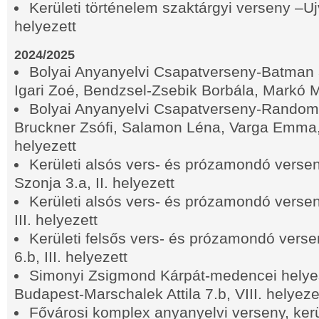
Kerületi történelem szaktárgyi verseny –Uj
helyezett
2024/2025
Bolyai Anyanyelvi Csapatverseny-Batman 
Igari Zoé, Bendzsel-Zsebik Borbála, Markó M
Bolyai Anyanyelvi Csapatverseny-Random 
Bruckner Zsófi, Salamon Léna, Varga Emma, ​
helyezett
Kerületi alsós vers- és prózamondó verse
Szonja 3.a, II. helyezett
Kerületi alsós vers- és prózamondó versen
III. helyezett
Kerületi felsős vers- és prózamondó versen
6.b, III. helyezett
Simonyi Zsigmond Kárpát-medencei helyes
Budapest-Marschalek Attila 7.b, VIII. helyeze
Fővárosi komplex anyanyelvi verseny, kerül