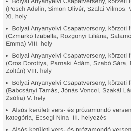
Bolyai Anyanyelvi Csapatverseny, körzeti f
(Posch Adelin, Simon Olivér, Szalai Vilmos,
XI. hely
Bolyai Anyanyelvi Csapatverseny, körzeti f
(Czmarkó Izabella, Rozgonyi Liliána, Salam
Emma) VIII. hely
Bolyai Anyanyelvi Csapatverseny, körzeti f
(Oros Dorottya, Parnaki Ádám, Szabó Sára
Zoltán) VIII. hely
Bolyai Anyanyelvi Csapatverseny, körzeti f
(Babcsányi Tamás, Jónás Vencel, Szakál Lá
Zsófia) V. hely
Alsós kerületi vers- és prózamondó verseny
kategória, Ecsegi Nina III. helyezés
Alsós kerületi vers- és prózamondó verseny