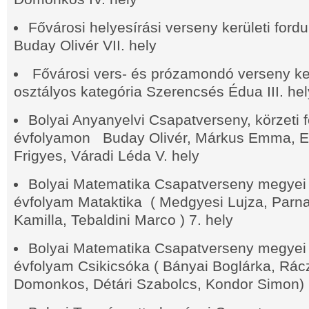
Fővárosi helyesírási verseny kerületi ford
Buday Olivér VII. hely
Fővárosi vers- és prózamondó verseny kerü
osztályos kategória Szerencsés Édua III. hel
Bolyai Anyanyelvi Csapatverseny, körzeti f
évfolyamon Buday Olivér, Márkus Emma, E
Frigyes, Váradi Léda V. hely
Bolyai Matematika Csapatverseny megyei 
évfolyam Mataktika ( Medgyesi Lujza, Parn
Kamilla, Tebaldini Marco ) 7. hely
Bolyai Matematika Csapatverseny megyei 
évfolyam Csikicsóka ( Bányai Boglárka, Rác
Domonkos, Détári Szabolcs, Kondor Simon) 