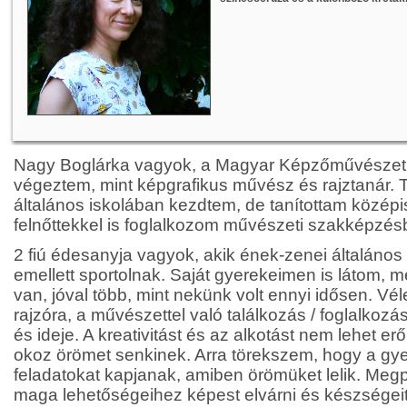
Nagy Boglárka vagyok, a Magyar Képzőművészet
végeztem, mint képgrafikus művész és rajztanár. 
általános iskolában kezdtem, de tanítottam középi
felnőttekkel is foglalkozom művészeti szakképzés
2 fiú édesanyja vagyok, akik ének-zenei általános 
emellett sportolnak. Saját gyerekeimen is látom, m
van, jóval több, mint nekünk volt ennyi idősen. V
rajzóra, a művészettel való találkozás / foglalkozás
és ideje. A kreativitást és az alkotást nem lehet er
okoz örömet senkinek. Arra törekszem, hogy a gy
feladatokat kapjanak, amiben örömüket lelik. Meg
maga lehetőségeihez képest elvárni és készségeit 