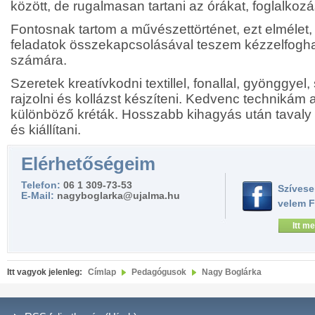
között, de rugalmasan tartani az órákat, foglalkoz
Fontosnak tartom a művészettörténet, ezt elmélet,
feladatok összekapcsolásával teszem kézzelfogh
számára.
Szeretek kreatívkodni textillel, fonallal, gyönggyel, 
rajzolni és kollázst készíteni. Kedvenc technikám
különböző kréták. Hosszabb kihagyás után tavaly 
és kiállítani.
Elérhetőségeim
Telefon:
06 1 309-73-53
Szívese
E-Mail:
nagyboglarka@ujalma.hu
velem 
Itt me
Itt vagyok jelenleg:
Címlap
Pedagógusok
Nagy Boglárka