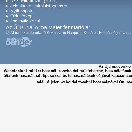
RSS feliratkozás (Hírek)
Jelentkezés iskolalátogatásra
Nyílt napok
Oldaltérkép
Jogi nyilatkozat
Az Új Budai Alma Mater fenntartója:
Új Alma Iskolafenntartó Közhasznú Nonprofit Korlátolt Felelősségű Társa
Az Újalma cookie-
Weboldalunk sütiket használ, a weboldal működtetése, használatána
általunk használt sütitípusokkal és felhasználásuk céljával kapcsolato
talál. A jelen weboldal további használatával Ön jóv