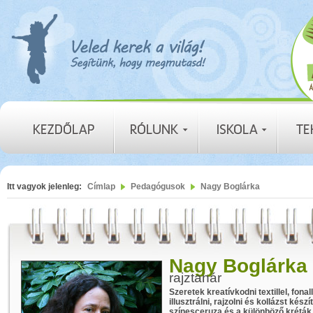
Itt vagyok jelenleg:
Címlap
Pedagógusok
Nagy Boglárka
Nagy Boglárka
rajztanár
Szeretek kreatívkodni textillel, fona
illusztrálni, rajzolni és kollázst ké
színesceruza és a különböző kréták