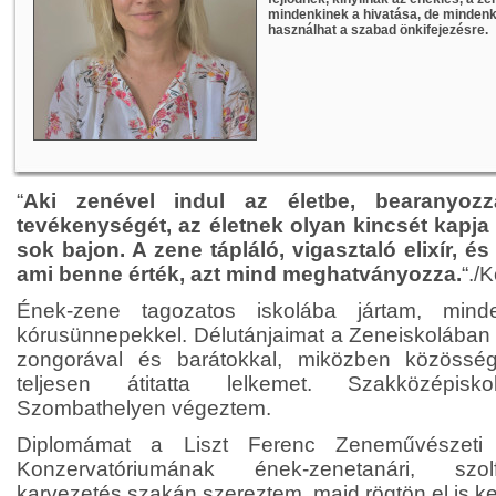
mindenkinek a hivatása, de mindenk
használhat a szabad önkifejezésre.
“
Aki zenével indul az életbe, bearanyoz
tevékenységét, az életnek olyan kincsét kapja 
sok bajon. A
zene tápláló
, vigasztaló elixír, é
ami benne érték, azt mind meghatványozza.
“./
Ének-zene tagozatos iskolába jártam, mind
kórusünnepekkel. Délutánjaimat a Zeneiskolában t
zongorával és barátokkal, miközben közössé
teljesen átitatta lelkemet. Szakközépisko
Szombathelyen végeztem.
Diplomámat a Liszt Ferenc Zeneművészeti 
Konzervatóriumának ének-zenetanári, szol
karvezetés szakán szereztem, majd rögtön el is ke