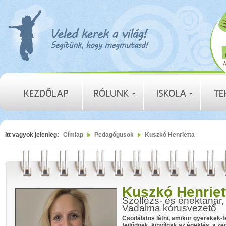
Itt vagyok jelenleg:
Címlap
Pedagógusok
Kuszkó Henrietta
Kuszkó Henriet
Szolfézs- és énektanár
Vadalma kórusvezető
Csodálatos látni, amikor gyerekek-f
fejlődnek, kinyílnak az éneklés, a z