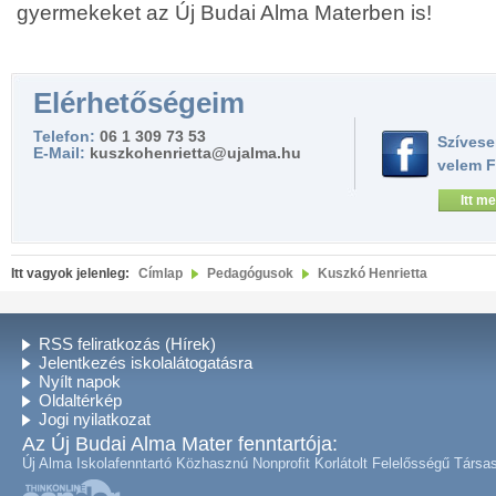
gyermekeket az Új Budai Alma Materben is!
Elérhetőségeim
Telefon:
06 1 309 73 53
Szívese
E-Mail:
kuszkohenrietta@ujalma.hu
velem 
Itt me
Itt vagyok jelenleg:
Címlap
Pedagógusok
Kuszkó Henrietta
RSS feliratkozás (Hírek)
Jelentkezés iskolalátogatásra
Nyílt napok
Oldaltérkép
Jogi nyilatkozat
Az Új Budai Alma Mater fenntartója:
Új Alma Iskolafenntartó Közhasznú Nonprofit Korlátolt Felelősségű Társa