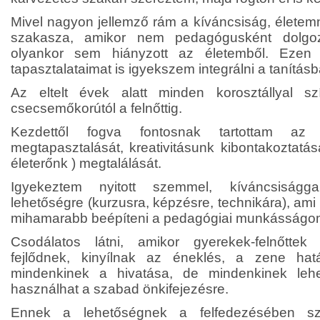
Mivel nagyon jellemző rám a kíváncsiság, életem
szakasza, amikor nem pedagógusként dolg
olyankor sem hiányzott az életemből. Ezen 
tapasztalataimat is igyekszem integrálni a tanításb
Az eltelt évek alatt minden korosztállyal sz
csecsemőkorútól a felnőttig.
Kezdettől fogva fontosnak tartottam az
megtapasztalását, kreativitásunk kibontakoztatás
életerőnk ) megtalálását.
Igyekeztem nyitott szemmel, kíváncsiságga
lehetőségre (kurzusra, képzésre, technikára), ami e
mihamarabb beépíteni a pedagógiai munkásságo
Csodálatos látni, amikor gyerekek-felnőttek
fejlődnek, kinyílnak az éneklés, a zene h
mindenkinek a hivatása, de mindenkinek leh
használhat a szabad önkifejezésre.
Ennek a lehetőségnek a felfedezésében sz