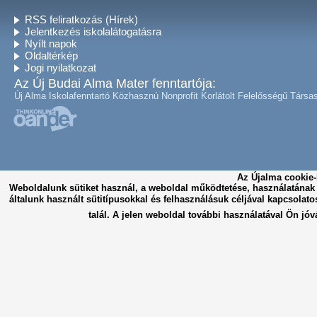
RSS feliratkozás (Hírek)
Jelentkezés iskolalátogatásra
Nyílt napok
Oldaltérkép
Jogi nyilatkozat
Az Új Budai Alma Mater fenntartója:
Új Alma Iskolafenntartó Közhasznú Nonprofit Korlátolt Felelősségű Társa
Az Újalma cookie-
Weboldalunk sütiket használ, a weboldal működtetése, használatána
általunk használt sütitípusokkal és felhasználásuk céljával kapcsolato
talál. A jelen weboldal további használatával Ön jóv