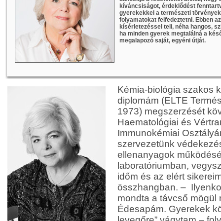
kíváncsiságot, érdeklődést fenntar
gyerekekkel a természeti törvényeket
folyamatokat felfedeztetni. Ebben 
kísérletezéssel teli, néha hangos, 
ha minden gyerek megtalálná a későb
megalapozó saját, egyéni útját.
Kémia-biológia szakos k
diplomám (ELTE Termés
1973) megszerzését kö
Haematológiai és Vértra
Immunokémiai Osztályán
szervezetünk védekezésé
ellenanyagok működését
laboratóriumban, vegysze
időm és az elért sikerei
összhangban. – Ilyenkor 
mondta a távcső mögül n
Édesapám. Gyerekek kö
levegőre” vágytam – fo