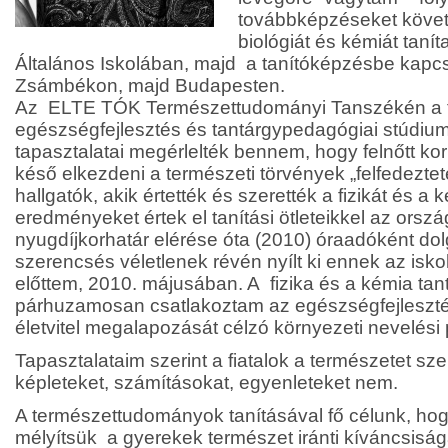
továbbképzéseket követő
biológiát és kémiát tanít
Általános Iskolában, majd a tanítóképzésbe kapc
Zsámbékon, majd Budapesten.
Az ELTE TÓK Természettudományi Tanszékén a t
egészségfejlesztés és tantárgypedagógiai stúdium
tapasztalatai megérlelték bennem, hogy felnőtt k
késő elkezdeni a természeti törvények „felfedeztet
hallgatók, akik értették és szerették a fizikát és a 
eredményeket értek el tanítási ötleteikkel az ors
nyugdíjkorhatár elérése óta (2010) óraadóként d
szerencsés véletlenek révén nyílt ki ennek az isk
előttem, 2010. májusában. A fizika és a kémia tan
párhuzamosan csatlakoztam az egészségfejlesztés
életvitel megalapozását célzó környezeti nevelési
Tapasztalataim szerint a fiatalok a természetet szere
képleteket, számításokat, egyenleteket nem.
A természettudományok tanításával fő célunk, hogy
mélyítsük a gyerekek természet iránti kíváncsiság