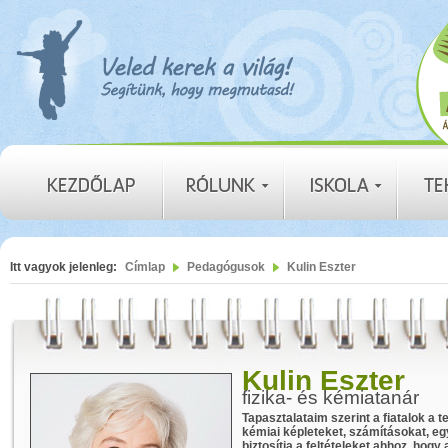
Itt vagyok jelenleg:
Címlap
Pedagógusok
Kulin Eszter
Kulin Eszter
fizika- és kémiatanár
Tapasztalataim szerint a fiatalok a te
kémiai képleteket, számításokat, eg
biztosítja a feltételeket ahhoz, hogy 