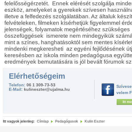
felelősségérzetét. Ennek elérését szolgálja mind
eszköz, amelyeket a gyerekek szívesen használn
illetve a felfedezés szolgálatában. Az általuk készí
felvételeken, filmeken kísérhetjük figyelemmel érde
jelenségek, folyamatok megértéséhez szükséges 
összefüggések ismerete nem mindegyikük számár
mint a színes, hanghatásoktól sem mentes kísérlet
mindenki megkeresheti az egyéni fejlődésének út
keresésben az iskola minden pedagógusa együtte
eredmények bemutatására is jól bevált fórumok sz
Elérhetőségeim
Telefon:
06 1 309-73-53
Szívese
E-Mail:
kulineszter@ujalma.hu
velem 
Itt me
Itt vagyok jelenleg:
Címlap
Pedagógusok
Kulin Eszter