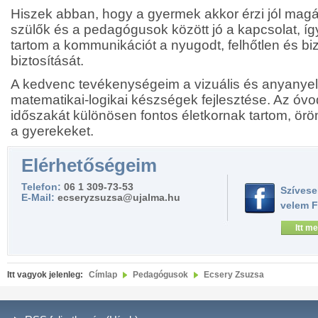
Hiszek abban, hogy a gyermek akkor érzi jól mag
szülők és a pedagógusok között jó a kapcsolat, í
tartom a kommunikációt a nyugodt, felhőtlen és b
biztosítását.
A kedvenc tevékenységeim a vizuális és anyanyelvi
matematikai-logikai készségek fejlesztése. Az óvo
időszakát különösen fontos életkornak tartom, örö
a gyerekeket.
Elérhetőségeim
Telefon:
06 1 309-73-53
Szívese
E-Mail:
ecseryzsuzsa@ujalma.hu
velem 
Itt me
Itt vagyok jelenleg:
Címlap
Pedagógusok
Ecsery Zsuzsa