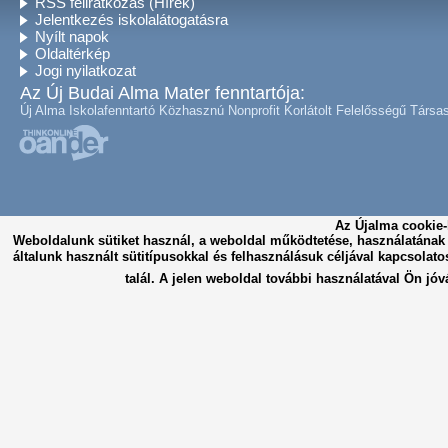
RSS feliratkozás (Hírek)
Jelentkezés iskolalátogatásra
Nyílt napok
Oldaltérkép
Jogi nyilatkozat
Az Új Budai Alma Mater fenntartója:
Új Alma Iskolafenntartó Közhasznú Nonprofit Korlátolt Felelősségű Társa
Az Újalma cookie-
Weboldalunk sütiket használ, a weboldal működtetése, használatána
általunk használt sütitípusokkal és felhasználásuk céljával kapcsolato
talál. A jelen weboldal további használatával Ön jóv