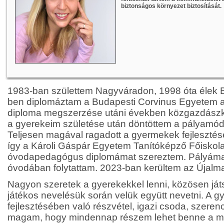
biztonságos környezet biztosítását.
1983-ban születtem Nagyváradon, 1998 óta élek 
ben diplomáztam a Budapesti Corvinus Egyetem a
diploma megszerzése utáni években közgazdászk
a gyerekeim születése után döntöttem a pályamódo
Teljesen magával ragadott a gyermekek fejlesztés
így a Károli Gáspár Egyetem Tanítóképző Főiskol
óvodapedagógus diplomámat szereztem. Pályámat 
óvodában folytattam. 2023-ban kerültem az Újalm
Nagyon szeretek a gyerekekkel lenni, közösen játsz
játékos nevelésük során velük együtt nevetni. A 
fejlesztésében való részvétel, igazi csoda, szer
magam, hogy mindennap részem lehet benne a m