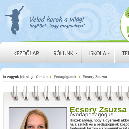
Itt vagyok jelenleg:
Címlap
Pedagógusok
Ecsery Zsuzsa
Ecsery Zsuzsa
óvodapedagógus
Hiszek abban, hogy a gyermek akkor
ha a szülők és a pedagógusok között
fontosnak tartom a kommunikációt a