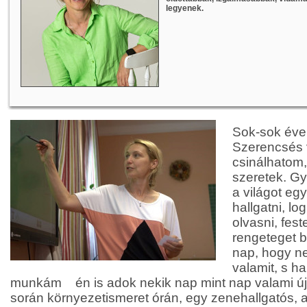
legyenek.
Sok-sok éve
Szerencsés 
csinálhatom,
szeretek. Gy
a világot egy
hallgatni, lo
olvasni, feste
rengeteget b
nap, hogy ne
valamit, s h
munkám én is adok nekik nap mint nap valami úja
során környezetismeret órán, egy zenehallgatós, 