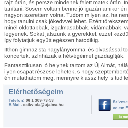
rajz órán, és persze mindenek felett matek órán. 
tanítani. Sosem voltam benne jó igazán amikor én
nagyon szerettem volna. Tudom milyen az, ha nem 
hogy tanulni csak jókedvvel lehet. Ezért törekszem
minél oldottabbak, izgalmasabbak, vidámabbak, v
legyenek. Sokat játszunk a gyerekkel, ezzel kezd
így folytatjuk együtt egészen hatodikig.
Itthon gimnazista nagylányommal és olvasással tö
koncertek, színházak a hétvégéimet gazdagítják.
Fantasztikusan jó helynek tartom az Új Almát, há
ilyen csapat részese lehetek, s hogy szeptembertő
én mutathatom meg, mennyire klassz hely is tud le
Elérhetőségeim
Telefon:
06 1 309-73-53
Szívese
E-Mail:
csikviola@ujalma.hu
velem 
Itt me