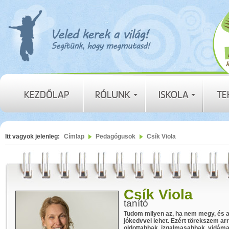
Itt vagyok jelenleg:
Címlap
Pedagógusok
Csík Viola
Csík Viola
tanító
Tudom milyen az, ha nem megy, és az
jókedvvel lehet. Ezért törekszem ar
oldottabbak, izgalmasabbak, vidáma