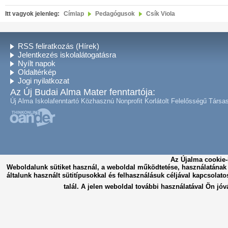
Itt vagyok jelenleg:
Címlap
Pedagógusok
Csík Viola
RSS feliratkozás (Hírek)
Jelentkezés iskolalátogatásra
Nyílt napok
Oldaltérkép
Jogi nyilatkozat
Az Új Budai Alma Mater fenntartója:
Új Alma Iskolafenntartó Közhasznú Nonprofit Korlátolt Felelősségű Társa
Az Újalma cookie-
Weboldalunk sütiket használ, a weboldal működtetése, használatána
általunk használt sütitípusokkal és felhasználásuk céljával kapcsolato
talál. A jelen weboldal további használatával Ön jóv