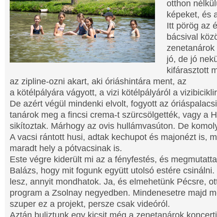
otthon nélkül
képeket, és 
Itt pörög az 
bácsival köz
zenetanárok k
jó, de jó nek
kifárasztott 
az zipline-ozni akart, aki óriáshintára ment, az
a kötélpályára vágyott, a vizi kötélpályáról a vizibicikl
De azért végül mindenki elvolt, fogyott az óriáspalacs
tanárok meg a fincsi crema-t szürcsölgették, vagy a 
sikítoztak. Márhogy az ovis hullámvasúton. De komol
A vacsi rántott husi, adtak kechupot és majonézt is, m
maradt hely a pótvacsinak is.
Este végre kiderült mi az a fényfestés, és megmutat
Balázs, hogy mit fogunk együtt utolsó estére csináln
lesz, annyit mondhatok. Ja, és elmehetünk Pécsre, ott
program a Zsolnay negyedben. Mindenesetre majd megl
szuper ez a projekt, persze csak videóról.
Aztán buliztunk egy kicsit még a zenetanárok koncert