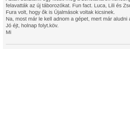
felavatták az új táborozókat. Fun fact. Luca, Lili és Zso
Fura volt, hogy ők is Újalmások voltak kicsinek.
Na, most már le kell adnom a gépet, mert már aludni a
Jó éjt, holnap folyt.köv.
Mi