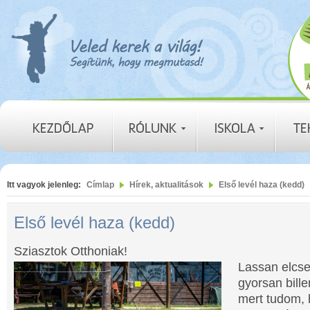
Itt vagyok jelenleg:
Címlap
Hírek, aktualitások
Első levél haza (kedd)
Első levél haza (kedd)
Sziasztok Otthoniak!
Lassan elcse
gyorsan bill
mert tudom,