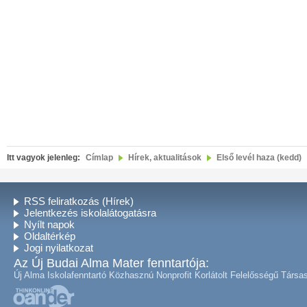
Itt vagyok jelenleg:
Címlap
Hírek, aktualitások
Első levél haza (kedd)
RSS feliratkozás (Hírek)
Jelentkezés iskolalátogatásra
Nyílt napok
Oldaltérkép
Jogi nyilatkozat
Az Új Budai Alma Mater fenntartója:
Új Alma Iskolafenntartó Közhasznú Nonprofit Korlátolt Felelősségű Társa