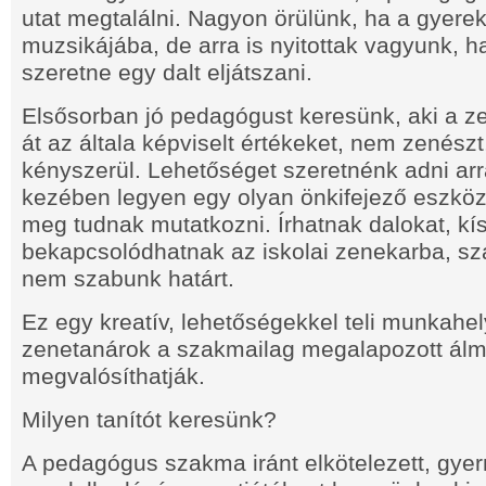
utat megtalálni. Nagyon örülünk, ha a gyere
muzsikájába, de arra is nyitottak vagyunk, h
szeretne egy dalt eljátszani.
Elsősorban jó pedagógust keresünk, aki a ze
át az általa képviselt értékeket, nem zenészt,
kényszerül. Lehetőséget szeretnénk adni ar
kezében legyen egy olyan önkifejező eszköz
meg tudnak mutatkozni. Írhatnak dalokat, kís
bekapcsolódhatnak az iskolai zenekarba, sz
nem szabunk határt.
Ez egy kreatív, lehetőségekkel teli munkahel
zenetanárok a szakmailag megalapozott álm
megvalósíthatják.
Milyen tanítót keresünk?
A pedagógus szakma iránt elkötelezett, gy