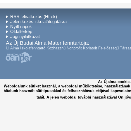
RSS feliratkozás (Hírek)
Jelentkezés iskolalátogatásra
Nyílt napok
Oldaltérkép
Jogi nyilatkozat
Az Új Budai Alma Mater fenntartója:
Új Alma Iskolafenntartó Közhasznú Nonprofit Korlátolt Felelősségű Társa
Az Újalma cookie-
Weboldalunk sütiket használ, a weboldal működtetése, használatána
általunk használt sütitípusokkal és felhasználásuk céljával kapcsolato
talál. A jelen weboldal további használatával Ön jóv