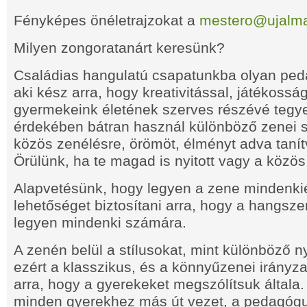
Fényképes önéletrajzokat a
mestero@ujalm
Milyen zongoratanárt keresünk?
Családias hangulatú csapatunkba olyan ped
aki kész arra, hogy kreativitással, játékossá
gyermekeink életének szerves részévé tegy
érdekében bátran használ különböző zenei stí
közös zenélésre, örömöt, élményt adva taní
Örülünk, ha te magad is nyitott vagy a közös
Alapvetésünk, hogy legyen a zene mindenki
lehetőséget biztosítani arra, hogy a hangsze
legyen mindenki számára.
A zenén belül a stílusokat, mint különböző ny
ezért a klasszikus, és a könnyűzenei irányza
arra, hogy a gyerekeket megszólítsuk általa.
minden gyerekhez más út vezet, a pedagógus