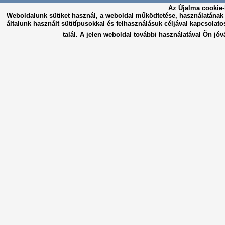
Az Újalma cookie-
Weboldalunk sütiket használ, a weboldal működtetése, használatána
általunk használt sütitípusokkal és felhasználásuk céljával kapcsolato
talál. A jelen weboldal további használatával Ön jóv