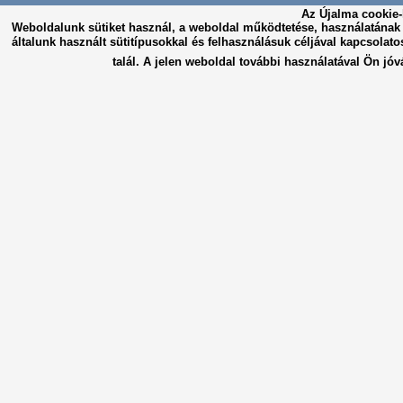
Az Újalma cookie-
Weboldalunk sütiket használ, a weboldal működtetése, használatána
általunk használt sütitípusokkal és felhasználásuk céljával kapcsolato
talál. A jelen weboldal további használatával Ön jóv