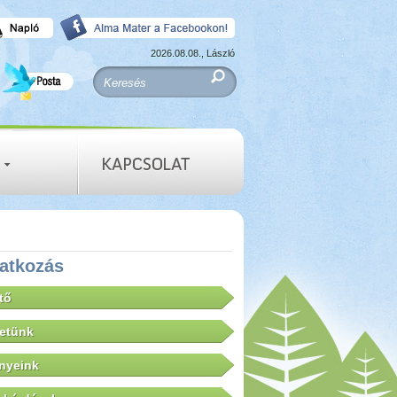
2026.08.08., László
atkozás
tő
letünk
nyeink