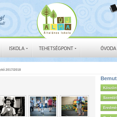
itó 2017/2018
Bemut
Köszön
Szemlé
Eredmé