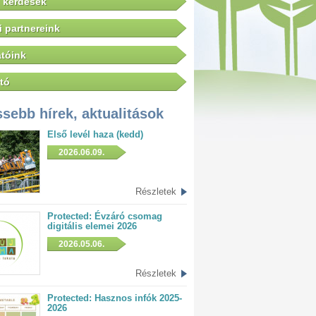
 kérdések
 partnereink
tóink
tó
ssebb hírek, aktualitások
Első levél haza (kedd)
2026.06.09.
Részletek
Protected: Évzáró csomag
digitális elemei 2026
2026.05.06.
Részletek
Protected: Hasznos infók 2025-
2026