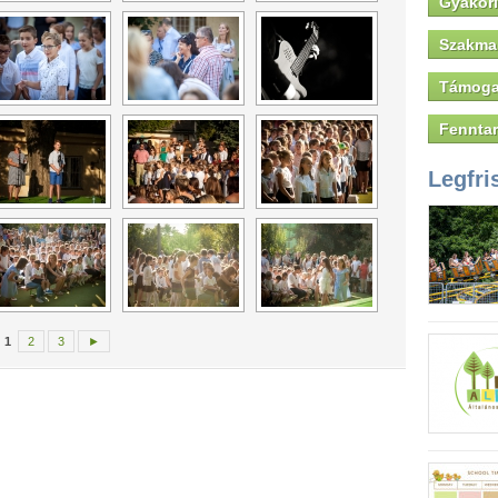
Gyakori
Szakmai
Támoga
Fenntar
Legfri
1
2
3
►