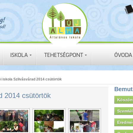
i iskola Szilvásvárad 2014 csütörtök
Bemut
ad 2014 csütörtök
Köszön
Szemlé
Eredmé