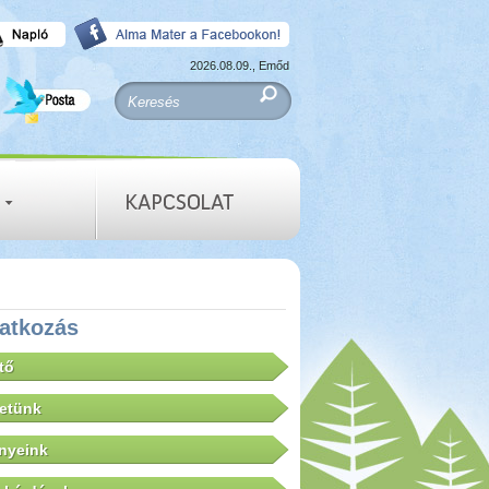
2026.08.09., Emőd
atkozás
tő
letünk
nyeink