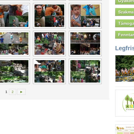
Gyakori
Szakmai
Támoga
Fenntar
Legfri
1
2
►