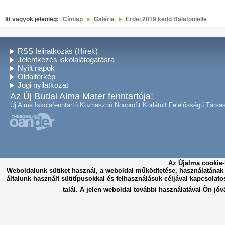
Itt vagyok jelenleg:
Címlap
Galéria
Erdei 2019 kedd Balatonlelle
RSS feliratkozás (Hírek)
Jelentkezés iskolalátogatásra
Nyílt napok
Oldaltérkép
Jogi nyilatkozat
Az Új Budai Alma Mater fenntartója:
Új Alma Iskolafenntartó Közhasznú Nonprofit Korlátolt Felelősségű Társa
Az Újalma cookie-
Weboldalunk sütiket használ, a weboldal működtetése, használatána
általunk használt sütitípusokkal és felhasználásuk céljával kapcsolato
talál. A jelen weboldal további használatával Ön jóv