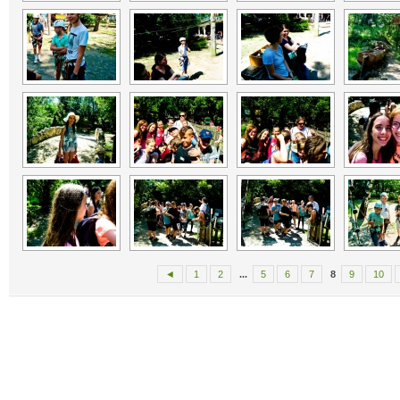
◄
1
2
...
5
6
7
8
9
10