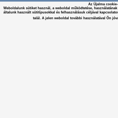
Az Újalma cookie-
Weboldalunk sütiket használ, a weboldal működtetése, használatána
általunk használt sütitípusokkal és felhasználásuk céljával kapcsolato
talál. A jelen weboldal további használatával Ön jóv